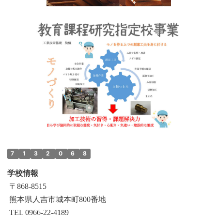
7
1
3
2
0
6
8
学校情報
〒868‐8515
熊本県人吉市城本町800番地
TEL 0966-22-4189