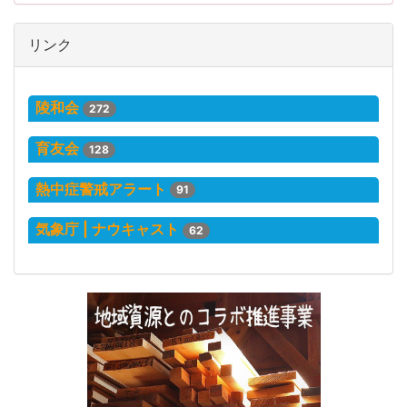
リンク
陵和会
272
育友会
128
熱中症警戒アラート
91
気象庁 | ナウキャスト
62