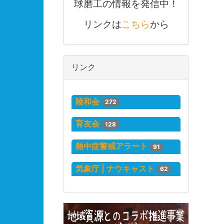
球磨工の情報を発信中！
リンクは
こちら
から
リンク
陵和会
272
育友会
128
熱中症警戒アラート
91
気象庁 | ナウキャスト
62