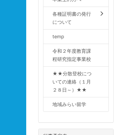
各種証明書の発行
について
temp
令和２年度教育課
程研究指定事業校
★★分散登校につ
いての連絡（１月
２８日～）★★
地域みらい留学