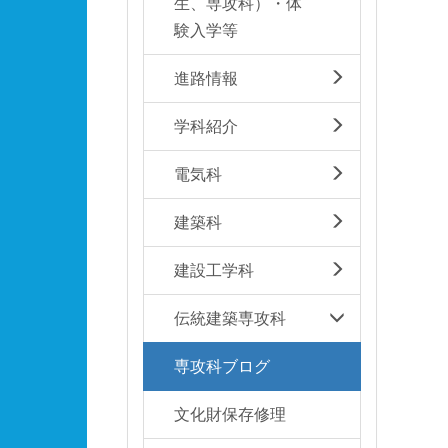
生、専攻科）・体
験入学等
進路情報
学科紹介
電気科
建築科
建設工学科
伝統建築専攻科
専攻科ブログ
文化財保存修理