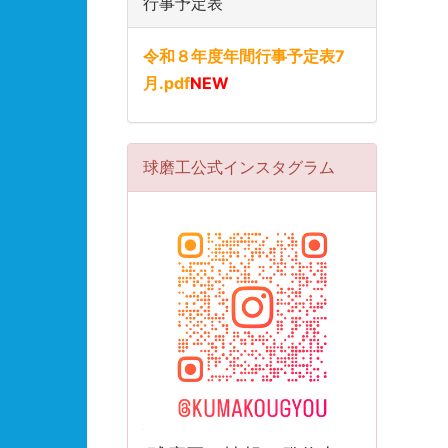
行事予定表
令和８年度年間行事予定表7
月.pdf
NEW
球磨工公式インスタグラム