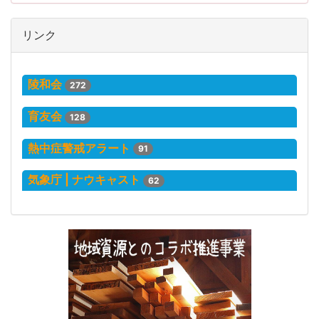
リンク
陵和会
272
育友会
128
熱中症警戒アラート
91
気象庁 | ナウキャスト
62