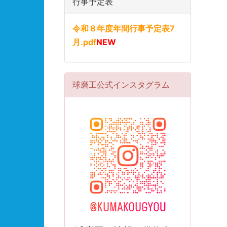
行事予定表
令和８年度年間行事予定表7
月.pdf
NEW
球磨工公式インスタグラム