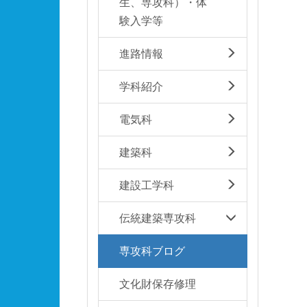
生、専攻科）・体
験入学等
進路情報
学科紹介
電気科
建築科
建設工学科
伝統建築専攻科
専攻科ブログ
文化財保存修理