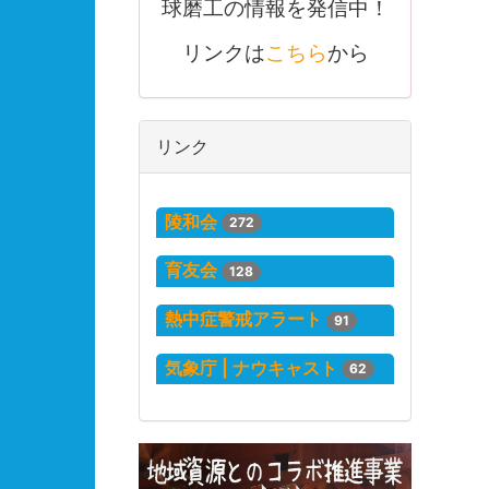
球磨工の情報を発信中！
リンクは
こちら
から
リンク
陵和会
272
育友会
128
熱中症警戒アラート
91
気象庁 | ナウキャスト
62