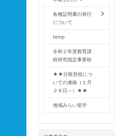
各種証明書の発行
について
temp
令和２年度教育課
程研究指定事業校
★★分散登校につ
いての連絡（１月
２８日～）★★
地域みらい留学