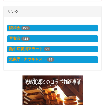
リンク
陵和会
272
育友会
128
熱中症警戒アラート
91
気象庁 | ナウキャスト
62