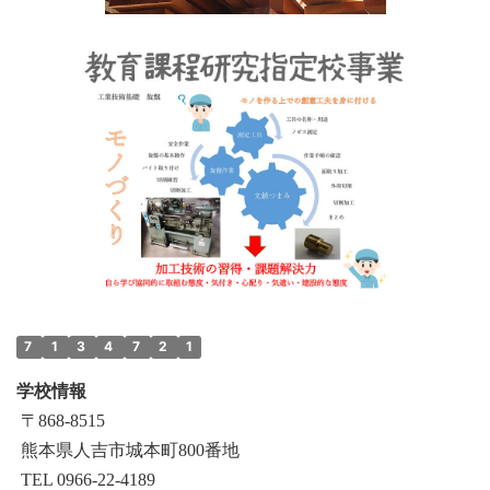
7
1
3
4
7
2
1
学校情報
〒868‐8515
熊本県人吉市城本町800番地
TEL 0966-22-4189