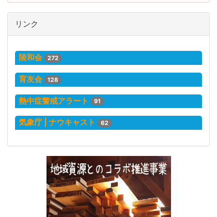
リンク
陵和会
272
育友会
128
熱中症警戒アラート
91
気象庁 | ナウキャスト
62