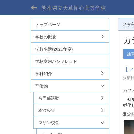
熊本県立天草拓心高等学校
トップページ
科学
学校の概要
カ
学校生活(2026年度)
練
学校案内パンフレット
【マ
学科紹介
投稿日時
部活動
カヤ
合同部活動
初夏
孵化
本渡校舎
測定時
マリン校舎