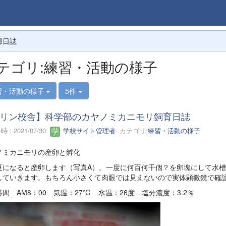
部日誌
テゴリ:練習・活動の様子
習・活動の様子
5件
リン校舎】科学部のカヤノミカニモリ飼育日誌
 : 2021/07/30
学校サイト管理者
カテゴリ:
練習・活動の様子
ノミカニモリの産卵と孵化
になると産卵します（写真A）。一度に何百何千個？を卵塊にして水槽
していきます。もちろん小さくて肉眼では見えないので実体顕微鏡で確認
間 AM8：00 気温：27℃ 水温：26度 塩分濃度：3.2％