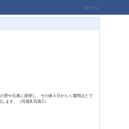
ログイン
の壁や石裏に産卵し、その後４日から１週間ほどで
します。（写真B,写真C）