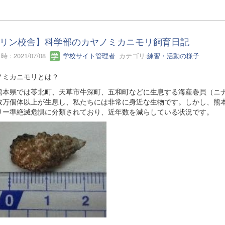
リン校舎】科学部のカヤノミカニモリ飼育日記
 : 2021/07/08
学校サイト管理者
カテゴリ:
練習・活動の様子
ノミカニモリとは？
県では苓北町、天草市牛深町、五和町などに生息する海産巻貝（ニナ
数万個体以上が生息し、私たちには非常に身近な生物です。しかし、熊
リー準絶滅危惧に分類されており、近年数を減らしている状況です。