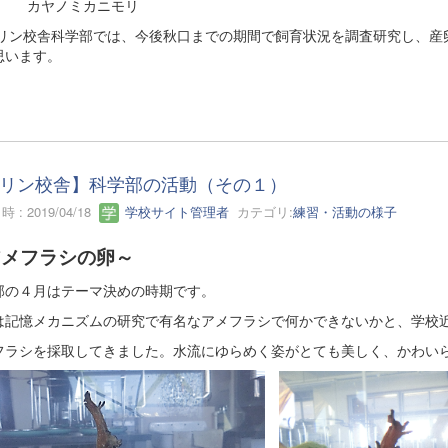
ヤノミカニモリ
ン校舎科学部では、今後秋口までの期間で飼育状況を調査研究し、産
思います。
リン校舎】科学部の活動（その１）
 : 2019/04/18
学校サイト管理者
カテゴリ:
練習・活動の様子
アメフラシの卵～
部の４月はテーマ決めの時期です。
は記憶メカニズムの研究で有名なアメフラシで何かできないかと、学校
フラシを採取してきました。水流にゆらめく姿がとても美しく、かわい