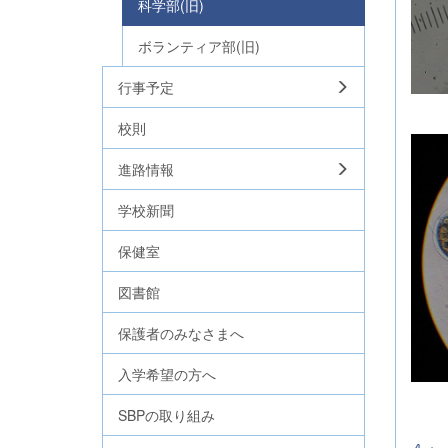
科学部(旧)
ボランティア部(旧)
行事予定
孵
校則
進路情報
学校新聞
保健室
図書館
保護者のみなさまへ
入学希望の方へ
孵
SBPの取り組み