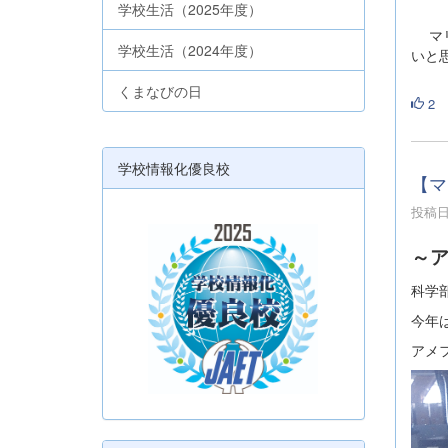
カ
学校生活（2025年度）
マリ
学校生活（2024年度）
いと
くまなびの日
2
学校情報化優良校
【マ
投稿日時
～
科学
今年
アメ