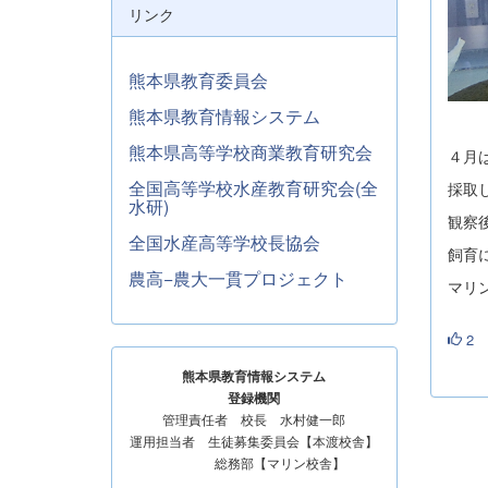
リンク
熊本県教育委員会
熊本県教育情報システム
背
熊本県高等学校商業教育研究会
４月
全国高等学校水産教育研究会(全
採取
水研)
観察
全国水産高等学校長協会
飼育
農高−農大一貫プロジェクト
マリ
2
熊本県教育情報システム
登録機関
管理責任者 校長 水村健一郎
運用担当者 生徒募集委員会【本渡校舎】
総務部【マリン校舎】