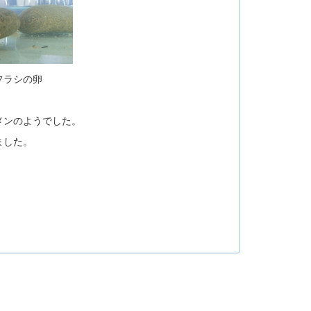
シの卵
メンのようでした。
ました。