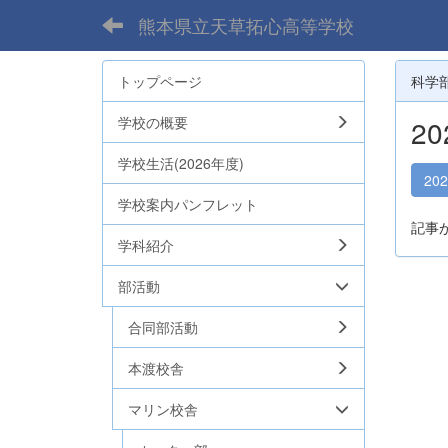
熊本県立天草拓心高等学校
トップページ
科学
学校の概要
2
学校生活(2026年度)
20
学校案内パンフレット
記事
学科紹介
部活動
合同部活動
本渡校舎
マリン校舎