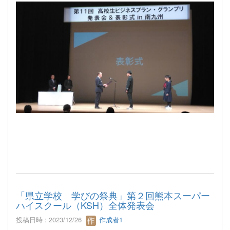
「県立学校 学びの祭典」第２回熊本スーパー
ハイスクール（KSH）全体発表会
投稿日時 : 2023/12/26
作成者1