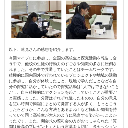
以下、速見さんの感想を紹介します。
今回マイプロに参加し、全国の高校生と探究活動を報告し合
う中で、他校の生徒の行動力のすごさや知識の多さに圧倒さ
れました。その中で共通していたことはチームワークです。
積極的に国内国外で行われているプロジェクトや地域の活動
に参加し、自分が体験したこと、現地で学んだことなどを自
分の探究に活かしていたので探究活動は1人ではできないこと
だし、自ら積極的にアクションを起こしていくことが重要だ
と実感しました。分野はそれぞれ違ったものの、自分の意見
を短い時間で簡潔にまとめて発言する人が多く、もっとこう
したらどうか、こんな方法もあるよね！など幅広い知識を持
っていて同じ高校生が大人のように発言する姿がかっこよか
ったです。また、開会式の際司会の方がおっしゃられた「質
問は最高のプレゼント」という言葉を大切に、各セッション