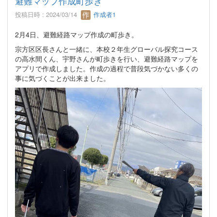
避難マップ作成町歩き
投稿日時 : 2024/03/14
作成者1
2月4日、避難経路マップ作成の町歩き。
宗方区区長さんと一緒に、本校２年生グローバル探究コース
の高水間くん、宇野さんが町歩きを行い、避難経路マップを
アプリで作成しました。作成の過程で普段気づかない多くの
事に気づくことが出来ました。