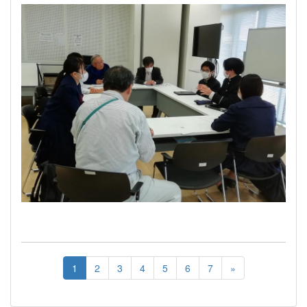
1
2
3
4
5
6
7
»