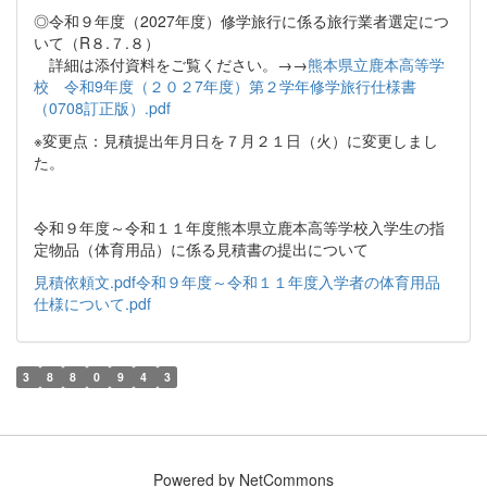
◎令和９年度（2027年度）修学旅行に係る旅行業者選定につ
いて（R８.７.８）
詳細は添付資料をご覧ください。→→
熊本県立鹿本高等学
校 令和9年度（２０２7年度）第２学年修学旅行仕様書
（0708訂正版）.pdf
※変更点：見積提出年月日を７月２１日（火）に変更しまし
た。
令和９年度～令和１１年度熊本県立鹿本高等学校入学生の指
定物品（体育用品）に係る見積書の提出について
見積依頼文.pdf
令和９年度～令和１１年度入学者の体育用品
仕様について.pdf
3
8
8
0
9
4
3
Powered by NetCommons