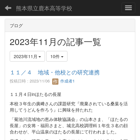
熊本県立鹿本高等学校
Toggl
ブログ
2023年11月の記事一覧
2023年11月
10件
１１／４ 地域・他校との研究連携
投稿日時 : 2023/11/06
作成者1
１１月４日inほたるの長屋
本校３年生の廣﨑さんの課題研究『廃棄されている桑葉を活
用してうどんを作ろう』に興味を持たれた
「菊池川流域地の恵み体験協議会」の山本さま、「ほたるの
長屋」の女将・福田さまと、城北高校調理科１年生３名の顔
合わせが、平山温泉のほたるの長屋にて行われました。