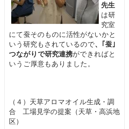
先生
は研
究室
にて蚕そのものに活性がないかと
いう研究もされているので
、｢蚕｣
ができればと
つながりで研究連携
いうご厚意もありました。
（４）天草アロマオイル生成・調
合 工場見学の提案（天草・高浜地
区）