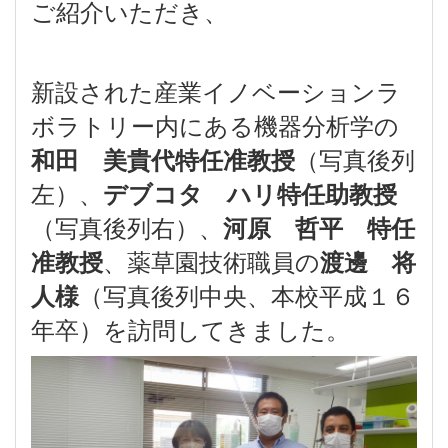
ご紹介いただき、
新設された産業イノベーションラ
ボラトリー内にある機器分析学の
（写真後列
和田 美貴代特任准教授
左）、
デブコタ ハリ特任助教授
（写真後列右）、
河原 哲平 特任
、薬草園技術職員の
准教授
渡邊 将
（写真後列中央、本校平成１６
人様
年卒）を訪問してきました。