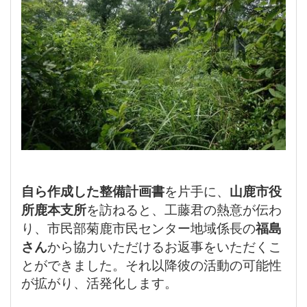
自ら作成した整備計画書
を片手に、
山鹿市役
所鹿本支所
を訪ねると、工藤君の熱意が伝わ
り、市民部菊鹿市民センター地域係長の
福島
さん
から協力いただけるお返事をいただくこ
とができました。それ以降彼の活動の可能性
が拡がり、活発化します。