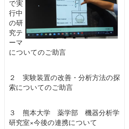
で実
行中
の研
究テ
ーマ
についてのご助言
２ 実験装置の改善・分析方法の探
索についてのご助言
３ 熊本大学 薬学部 機器分析学
研究室×今後の連携について