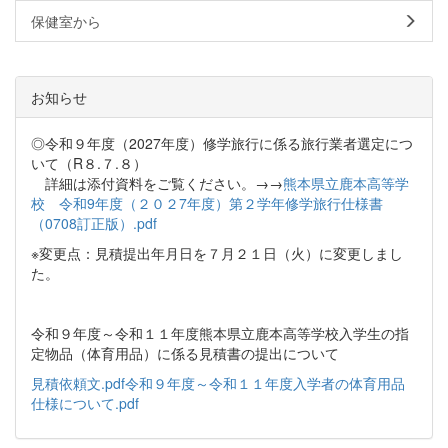
保健室から
お知らせ
◎令和９年度（2027年度）修学旅行に係る旅行業者選定につ
いて（R８.７.８）
詳細は添付資料をご覧ください。→→
熊本県立鹿本高等学
校 令和9年度（２０２7年度）第２学年修学旅行仕様書
（0708訂正版）.pdf
※変更点：見積提出年月日を７月２１日（火）に変更しまし
た。
令和９年度～令和１１年度熊本県立鹿本高等学校入学生の指
定物品（体育用品）に係る見積書の提出について
見積依頼文.pdf
令和９年度～令和１１年度入学者の体育用品
仕様について.pdf