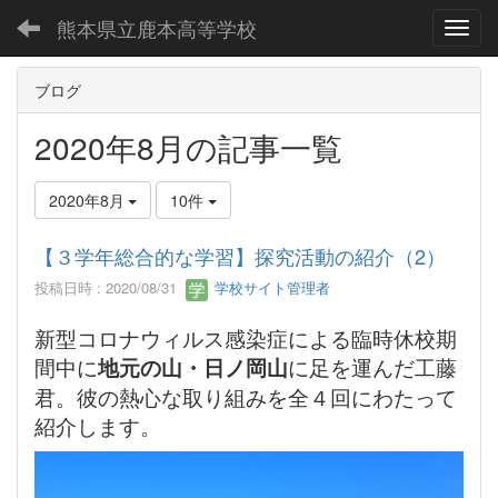
熊本県立鹿本高等学校
Toggl
ブログ
2020年8月の記事一覧
2020年8月
10件
【３学年総合的な学習】探究活動の紹介（2）
投稿日時 : 2020/08/31
学校サイト管理者
新型コロナウィルス感染症による臨時休校期
間中に
地元の山・日ノ岡山
に足を運んだ工藤
君。彼の熱心な取り組みを全４回にわたって
紹介します。