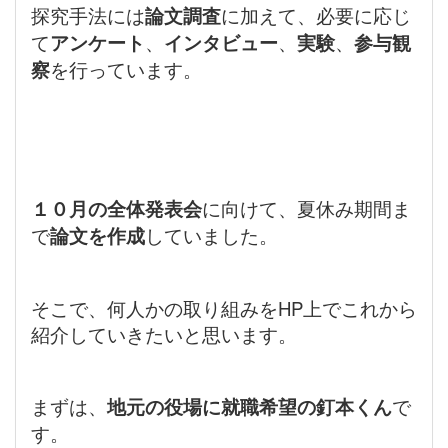
探究手法には
論文調査
に加えて、必要に応じ
て
アンケート
、
インタビュー
、
実験
、
参与観
察
を行っています。
１０月の全体発表会
に向けて、夏休み期間ま
で
論文を作成
していました。
そこで、何人かの取り組みをHP上でこれから
紹介していきたいと思います。
まずは、
地元の役場に就職希望の釘本くん
で
す。