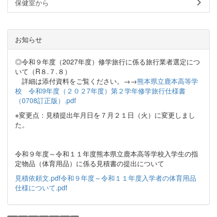
保健室から
お知らせ
◎令和９年度（2027年度）修学旅行に係る旅行業者選定につ
いて（R８.７.８）
詳細は添付資料をご覧ください。→→
熊本県立鹿本高等学
校 令和9年度（２０２7年度）第２学年修学旅行仕様書
（0708訂正版）.pdf
※変更点：見積提出年月日を７月２１日（火）に変更しまし
た。
令和９年度～令和１１年度熊本県立鹿本高等学校入学生の指
定物品（体育用品）に係る見積書の提出について
見積依頼文.pdf
令和９年度～令和１１年度入学者の体育用品
仕様について.pdf