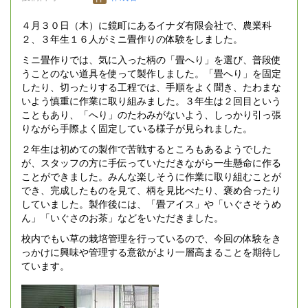
４月３０日（木）に鏡町にあるイナダ有限会社で、農業科
２、３年生１６人がミニ畳作りの体験をしました。
ミニ畳作りでは、気に入った柄の「畳へり」を選び、普段使
うことのない道具を使って製作しました。「畳へり」を固定
したり、切ったりする工程では、手順をよく聞き、たわまな
いよう慎重に作業に取り組みました。３年生は２回目という
こともあり、「へり」のたわみがないよう、しっかり引っ張
りながら手際よく固定している様子が見られました。
２年生は初めての製作で苦戦するところもあるようでした
が、スタッフの方に手伝っていただきながら一生懸命に作る
ことができました。みんな楽しそうに作業に取り組むことが
でき、完成したものを見て、柄を見比べたり、褒め合ったり
していました。製作後には、「畳アイス」や「いぐさそうめ
ん」「いぐさのお茶」などをいただきました。
校内でもい草の栽培管理を行っているので、今回の体験をき
っかけに興味や管理する意欲がより一層高まることを期待し
ています。