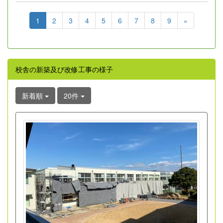
1
2
3
4
5
6
7
8
9
»
校舎の新築及び改修工事の様子
新着順
20件