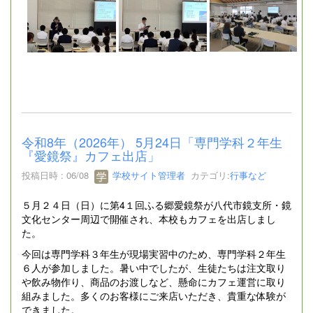
令和8年（2026年） 5月24日「専門学科２年生
『愛鏡祭』カフェ出店」
投稿日時 : 06/08
学校サイト管理者
カテゴリ:
行事など
５月２４日（日）に第4１回ふる郷愛鏡祭が八代市鏡支所・鏡
文化センター周辺で開催され、本校もカフェを出店しまし
た。
今回は専門学科３年生が現場実習中のため、専門学科２年生
６人が参加しました。暑い中でしたが、生徒たちは注文取り
や飲み物作り、商品のお渡しなど、懸命にカフェ運営に取り
組みました。多くのお客様にご来店いただき、貴重な体験が
できました。