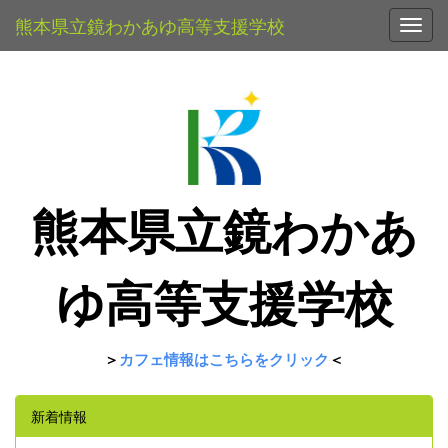
熊本県立鏡わかあゆ高等支援学校
Toggl
熊本県立鏡わかあ
ゆ高等支援学校
カフェ情報はこちらをクリック
＞
＜
新着情報