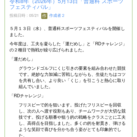
令和8年（2026年）5月13日「普通科 スポーツ
フェスティバル」
投稿日時 : 05/21
作成者２
５月１３日（水）、普通科スポーツフェスティバルを開催し
ました。
今年度は、工夫を凝らした「運だめし」と「RDチャレンジ」
の２種目で熱戦が繰り広げられました。
「運だめし」
グラウンドゴルフにくじ引きの要素を組み合わせた競技
です。絶妙な力加減に苦戦しながらも、生徒たちはコツ
を共有し合い、より良い「くじ」を引こうと熱心に取り
組んでいました。
「RDチャレンジ」
フリスビーで的を狙います。投げたフリスビーを回収
し、次の人へ渡す役割もあり、チームワークが大切な競
技です。投げる順番や狙う的の戦略をクラスごとに工夫
し、高得点を目指しました。多くの的を射貫き、弾ける
ような笑顔で喜びを分かち合う姿がとても印象的でし
た。