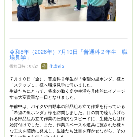
令和8年（2026年）7月10日「普通科２年生 職
場見学」
投稿日時 : 07/21
作成者２
７月１０日（金）、普通科２年生が「希望の里ホンダ」様と
「ステップ１」様へ職場見学に伺いました。
生徒たちにとって、将来の働く姿や生活を具体的にイメージ
する大変貴重な一日となりました。
午前中は、バイクや自動車の部品組み立て作業を行っている
「希望の里ホンダ」様を訪問しました。目の前で繰り広げら
れる部品組み立て作業の圧倒的なスピードに、生徒たちは終
始釘付けでした。また、作業スペースや道具に施された様々
な工夫を随所に発見し、生徒たちは目を輝かせながら、その
工夫の数々を学んでいました。