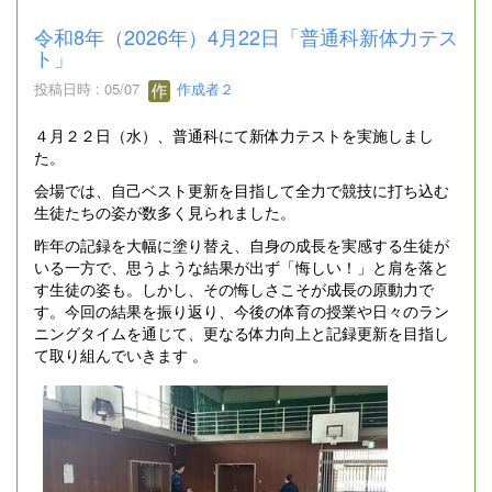
令和8年（2026年）4月22日「普通科新体力テス
ト」
投稿日時 : 05/07
作成者２
４月２２日（水）、普通科にて新体力テストを実施しまし
た。
会場では、自己ベスト更新を目指して全力で競技に打ち込む
生徒たちの姿が数多く見られました。
昨年の記録を大幅に塗り替え、自身の成長を実感する生徒が
いる一方で、思うような結果が出ず「悔しい！」と肩を落と
す生徒の姿も。しかし、その悔しさこそが成長の原動力で
す。今回の結果を振り返り、今後の体育の授業や日々のラン
ニングタイムを通じて、更なる体力向上と記録更新を目指し
て取り組んでいきます 。