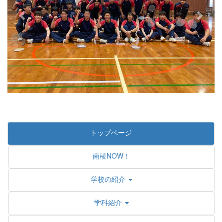
u
s
トップページ
南稜NOW！
学校の紹介
学科紹介