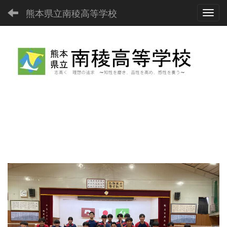
熊本県立南稜高等学校
Toggl
p
n
r
e
e
x
v
t
i
o