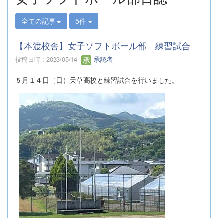
全ての記事
5件
【本渡校舎】女子ソフトボール部 練習試合
投稿日時 : 2023/05/14
承認者
５月１４日（日）天草高校と練習試合を行いました。