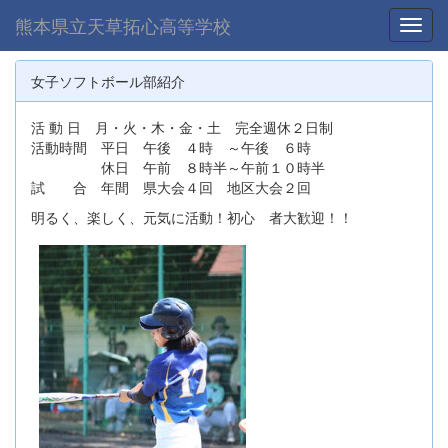
熊本県立天草拓心高等学校
Toggl
女子ソフトボール部紹介
活 動 日 月・火・木・金・土 完全週休２日制
活動時間 平日 午後 ４時 ～午後 ６時
休日 午前 ８時半～午前１０時半
試 合 年間 県大会４回 地区大会２回
明るく、楽しく、元気に活動！初心 者大歓迎！！