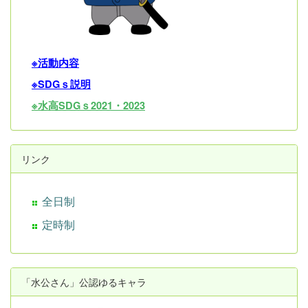
※活動内容
※SDGｓ説明
※水高SDGｓ2021・202
3
リンク
全日制
定時制
「水公さん」公認ゆるキャラ