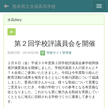
熊本県立水俣高等学校
Toggl
水高diary
第２回学校評議員会を開催
投稿日時 : 2019/02/08
学校サイト管理者
２月８日（金）平成３０年度第２回学校評議員会兼学校関係
者評価委員会を開催しました。学校評議員３人の皆さんとＰ
ＴＡ会長にご参加いただきました。今回は今年度取り組んだ
教育活動の成果を報告するとともに今後の課題について協議
しました。委員の皆さんからは、様々な取組について貴重な
ご意見をいただき、今後の学校づくりの参考となる有意義な
会となりました。これからも更に魅力ある取組を実践してい
くとともに地元に信頼される学校づくりに邁進して参りま
す。