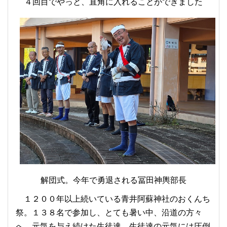
４回目でやっと、直角に入れることができました
解団式。今年で勇退される冨田神輿部長
１２００年以上続いている青井阿蘇神社のおくんち
祭。１３８名で参加し、とても暑い中、沿道の方々
へ、元気を与え続けた生徒達。生徒達の元気には圧倒