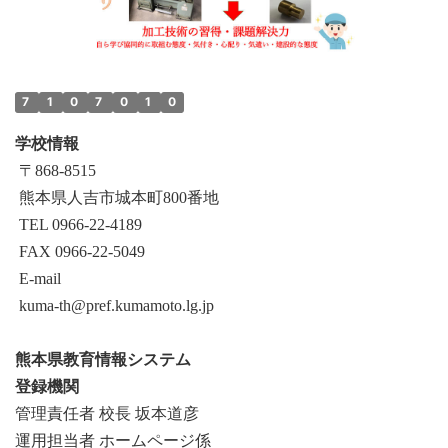
7
1
0
7
0
1
0
学校情報
〒868‐8515
熊本県人吉市城本町800番地
TEL 0966-22-4189
FAX 0966-22-5049
E-mail
kuma-th@pref.kumamoto.lg.jp
熊本県教育情報システム
登録機関
管理責任者 校長 坂本道彦
運用担当者 ホームページ係