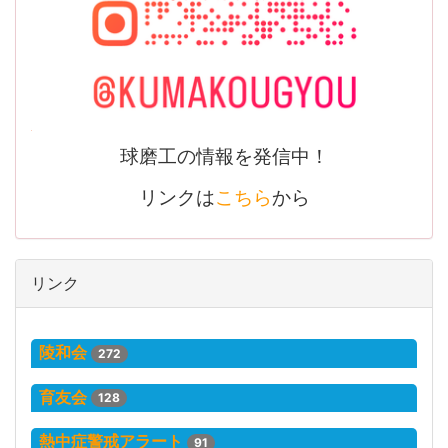
球磨工の情報を発信中！
リンクは
こちら
から
リンク
陵和会
272
育友会
128
熱中症警戒アラート
91