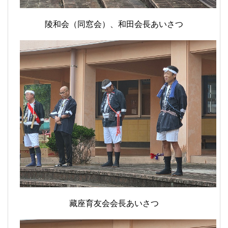
陵和会（同窓会）、和田会長あいさつ
藏座育友会会長あいさつ