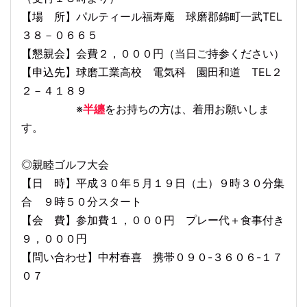
【場 所】パルティール福寿庵 球磨郡錦町一武TEL
３８－０６６５
【懇親会】会費２，０００円（当日ご持参ください）
【申込先】球磨工業高校 電気科 園田和道 TEL２
２－４１８９
※
半纏
をお持ちの方は、着用お願いしま
す。
◎親睦ゴルフ大会
【日 時】平成３０年５月１９日（土）９時３０分集
合 ９時５０分スタート
【会 費】参加費１，０００円 プレー代＋食事付き
９，０００円
【問い合わせ】中村春喜 携帯０９０-３６０６-１７
０７