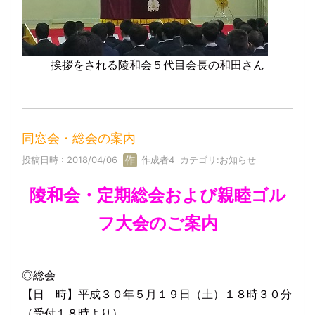
挨拶をされる陵和会５代目会長の和田さん
同窓会・総会の案内
投稿日時 : 2018/04/06
作成者4
カテゴリ:
お知らせ
陵和会・定期総会および親睦ゴル
フ大会のご案内
◎総会
【日 時】平成３０年５月１９日（土）１８時３０分
（受付１８時より）