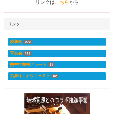
リンクは
こちら
から
リンク
陵和会
272
育友会
128
熱中症警戒アラート
91
気象庁 | ナウキャスト
62