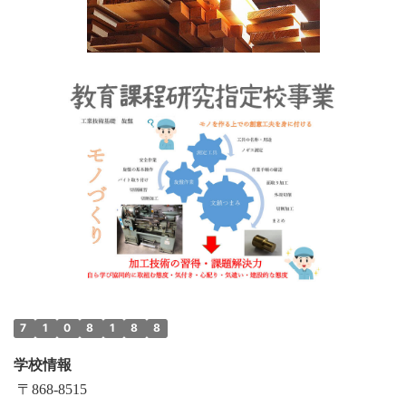
7
1
0
8
1
8
8
学校情報
〒868‐8515