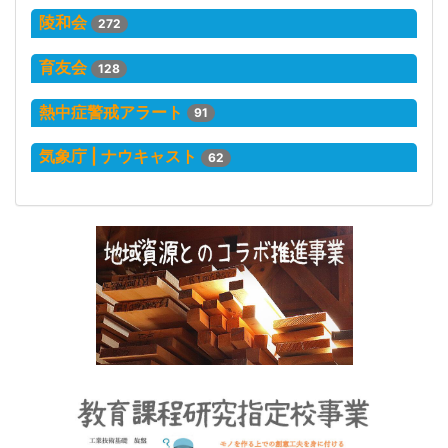
陵和会
272
育友会
128
熱中症警戒アラート
91
気象庁 | ナウキャスト
62