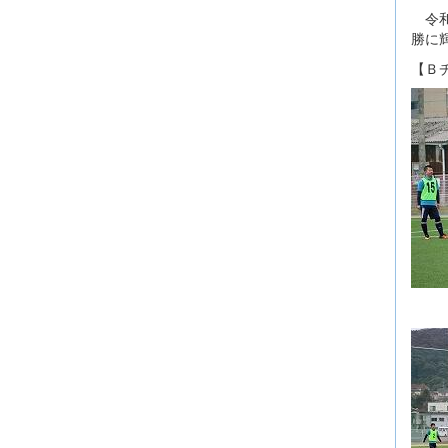
令和
勝に
【Ｂ