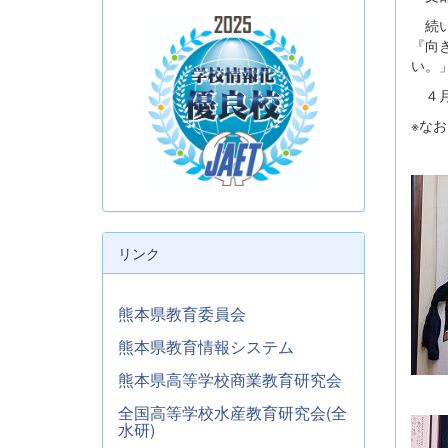
続い
『向
い。
４月
※な
リンク
熊本県教育委員会
熊本県教育情報システム
熊本県高等学校商業教育研究会
全国高等学校水産教育研究会(全
水研)