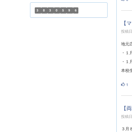
3
8
3
0
5
9
6
【マ
投稿日時
地元
・１
・１
本校
1
【両
投稿日時
３月