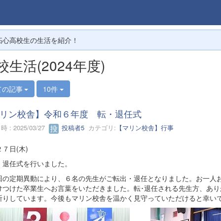
拓心高校生の生活を紹介！
校生活(2024年度)
ての記事
10件
リン校舎】令和６年度 転・退任式
 : 2025/03/27
投稿者5
カテゴリ:
【マリン校舎】行事
７日(木)
退任式を行いました。
の定期異動により、６名の先生がご転出・退任となりました。お一人お
けつけた卒業生へお言葉をいただきました。転･退任される先生方、あ
祈りしています。今後もマリン校舎を温かく見守っていただけると幸い