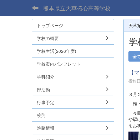
熊本県立天草拓心高等学校
トップページ
天草
学校の概要
学
学校生活(2026年度)
全
学校案内パンフレット
【マ
学科紹介
投稿日時
部活動
３月２
行事予定
転・
今回
校則
や駆
をお
進路情報