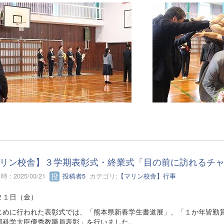
リン校舎】３学期表彰式・終業式「目の前に訪れるチ
 : 2025/03/21
投稿者5
カテゴリ:
【マリン校舎】行事
２１日（金）
めに行われた表彰式では、「熊本県新春学生書道展」、「１か年皆勤賞
部科学大臣優秀教職員表彰」を行いました。