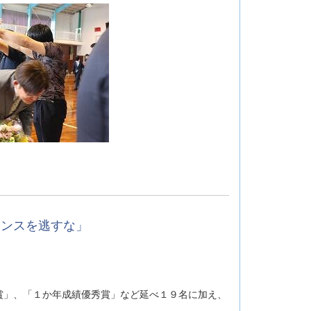
ャンスを逃すな」
」、「１か年成績優秀賞」など延べ１９名に加え、