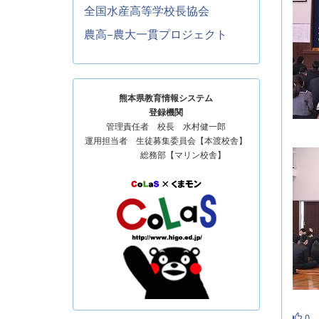
全国水産高等学校長協会
農高−農大一貫プロジェクト
熊本県教育情報システム
登録機関
管理責任者 校長 水村健一郎
運用担当者 生徒募集委員会【本渡校舎】
総務部【マリン校舎】
0