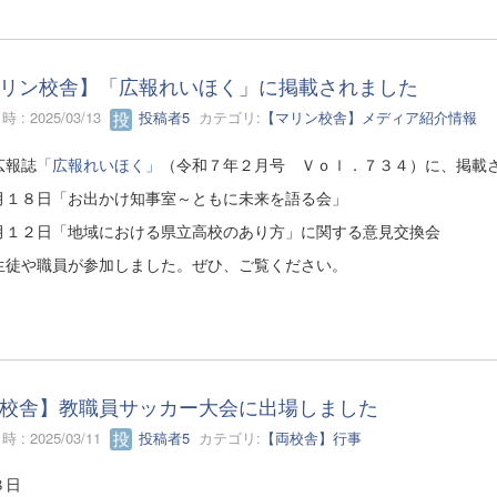
リン校舎】「広報れいほく」に掲載されました
 : 2025/03/13
投稿者5
カテゴリ:
【マリン校舎】メディア紹介情報
広報誌
「広報れいほく」
（令和７年２月号 Ｖｏｌ．７３４）に、掲載
月１８日「お出かけ知事室～ともに未来を語る会」
月１２日「地域における県立高校のあり方」に関する意見交換会
生徒や職員が参加しました。ぜひ、ご覧ください。
校舎】教職員サッカー大会に出場しました
 : 2025/03/11
投稿者5
カテゴリ:
【両校舎】行事
８日