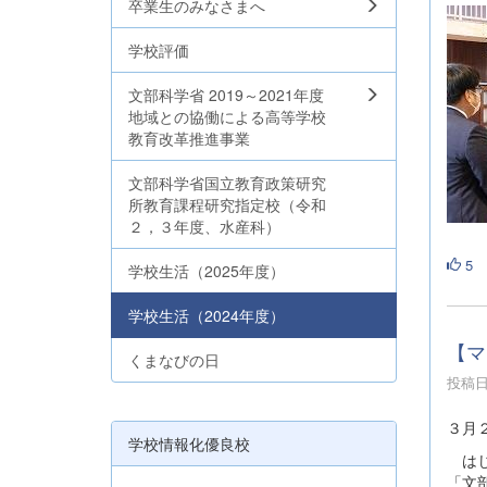
卒業生のみなさまへ
学校評価
文部科学省 2019～2021年度
地域との協働による高等学校
教育改革推進事業
文部科学省国立教育政策研究
所教育課程研究指定校（令和
２，３年度、水産科）
5
学校生活（2025年度）
学校生活（2024年度）
【マ
くまなびの日
投稿日時
３月
学校情報化優良校
はじ
「文