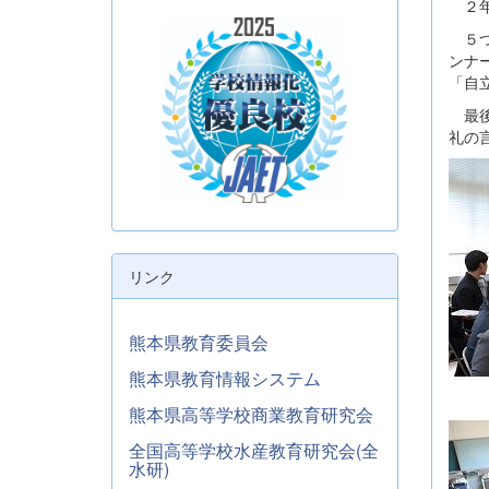
２年
５つ
ンナ
「自
最後
礼の
リンク
熊本県教育委員会
熊本県教育情報システム
熊本県高等学校商業教育研究会
全国高等学校水産教育研究会(全
水研)