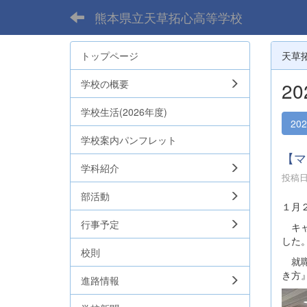
熊本県立天草拓心高等学校
トップページ
天草
学校の概要
2
学校生活(2026年度)
20
学校案内パンフレット
【マ
学科紹介
投稿日時
部活動
１月
行事予定
キャ
した
校則
就職
き方
進路情報