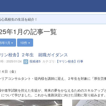
拓心高校生の生活を紹介！
025年1月の記事一覧
25年1月
10件
リン校舎】２年生 就職ガイダンス
 : 2025/01/24
投稿者5
カテゴリ:
【マリン校舎】行事
２４日（金）
リアコンサルタント・堤内様を講師に迎え、２年生を対象に『厚生労働
。
や進学試験を控えた生徒が、将来の夢をかなえるためのスキルアップと
』について学びました。これから進路決定に向けた活動に取り組みます