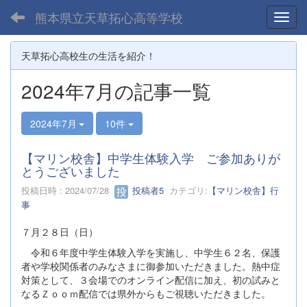
熊本県立天草拓心高等学校
Toggl
天草拓心高校生の生活を紹介！
2024年7月の記事一覧
2024年7月
10件
【マリン校舎】中学生体験入学 ご参加ありが
とうございました
投稿日時 : 2024/07/28
投稿者5
カテゴリ:
【マリン校舎】行
事
７月２８日（日）
令和６年度中学生体験入学を実施し、中学生６２名、保護
者や学校関係者のみなさまに御参加いただきました。熱中症
対策として、３会場でのオンライン配信に加え、初の試みと
なるＺｏｏｍ配信では県外からもご視聴いただきました。