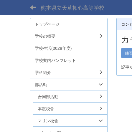
熊本県立天草拓心高等学校
トップページ
コン
学校の概要
カ
学校生活(2026年度)
練
学校案内パンフレット
記事
学科紹介
部活動
合同部活動
本渡校舎
マリン校舎