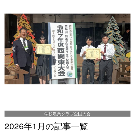
e
x
v
t
i
o
u
s
学校農業クラブ全国大会
2026年1月の記事一覧