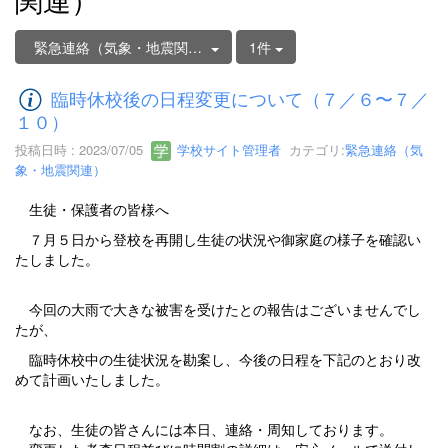
緊急連絡（気象・地震関連）
1件
臨時休校後の日程変更について（７／６〜７／
１０）
投稿日時 : 2023/07/05
学校サイト管理者
カテゴリ:
緊急連絡（気
象・地震関連）
生徒・保護者の皆様へ
７月５日から登校を再開し生徒の状況や御家庭の様子を確認い
たしました。
今回の大雨で大きな被害を受けたとの報告はございませんでし
たが、
臨時休校中の生徒状況を勘案し、今後の日程を下記のとおり改
めて計画いたしました。
なお、生徒の皆さんには本日、連絡・周知しております。