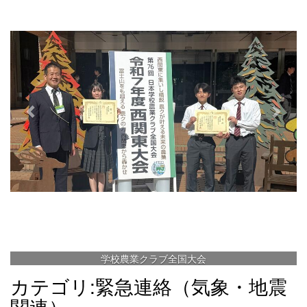
e
x
v
t
i
o
u
s
学校農業クラブ全国大会
カテゴリ:緊急連絡（気象・地震
関連）