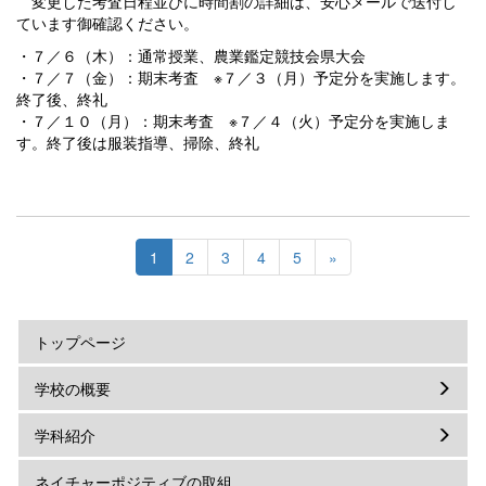
変更した考査日程並びに時間割の詳細は、安心メールで送付し
ています御確認ください。
・７／６（木）：通常授業、農業鑑定競技会県大会
・７／７（金）：期末考査 ※７／３（月）予定分を実施します。
終了後、終礼
・７／１０（月）：期末考査 ※７／４（火）予定分を実施しま
す。終了後は服装指導、掃除、終礼
1
2
3
4
5
»
トップページ
学校の概要
学科紹介
ネイチャーポジティブの取組