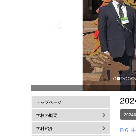
o
u
s
20
トップページ
2024
学校の概要
学科紹介
R６ 