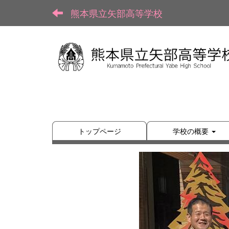
熊本県立矢部高等学校
トップページ
学校の概要
p
r
e
v
i