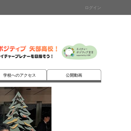
ログイン
学校へのアクセス
公開動画
n
e
x
t