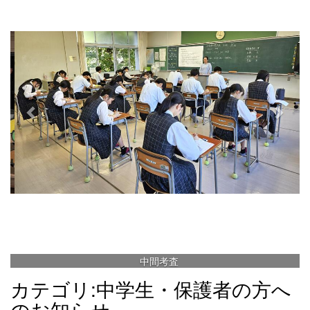
e
x
v
t
i
o
u
s
中間考査
カテゴリ:中学生・保護者の方へ
のお知らせ