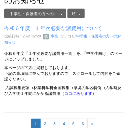
中学生・保護者の方へのお知らせ
1件
令和６年度 １年次必要な諸費用について
投稿日時 : 2024/02/28
事務
カテゴリ:
中学生・保護者の方へのお
知らせ
令和６年度「１年次必要な諸費用一覧」を､「中学生向け」のペー
ジにアップしました。
本ページの下方に掲載しております。
下記の事項順に並んでおりますので、スクロールして内容をご確
認ください。
入試募集要項→林業科学科全国募集→県境の学区特例→
入学時及
び入学後１年間にかかる諸費用
（ココにあります）
1
2
3
4
5
6
»