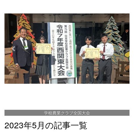
e
x
v
t
i
o
u
s
学校農業クラブ全国大会
2023年5月の記事一覧