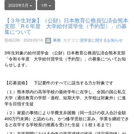
2023年5月
1件
【３年生対象】（公財）日本教育公務員弘済会熊本
支部「R６年度 大学給付奨学生（予約型）」の募
集について
投稿日時 : 2023/05/16
事務
カテゴリ:
奨学金に関するお知らせ
3年生対象の給付奨学金 （公財）日本教育公務員弘済会熊本支部
「令和６年度 大学給付奨学生（予約型）」の募集についてお知
らせします。
【応募資格】 下記要件のすべてに該当する方が対象です
（１）熊本県内の高等学校の最終学年に在学し、全国の国公私立
大学（通信教育の学部・過程、短期大学、大学校は対象外）に進
学を目指す生徒
（２）家庭の事情により学費支弁困難（同一生計の収入合計金額
400万円未満）と認められ、かつ修学意欲に富み、学業を継続でき
ると在学する学校長の推薦を受けた生徒（１校１名まで）
（３）在学期間における全体の学習成績の状況（評定平均値）が