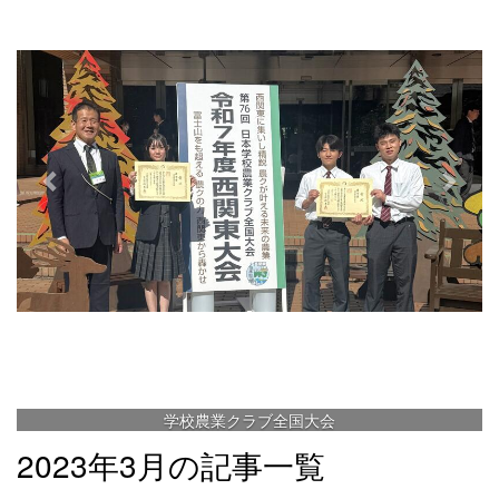
e
x
v
t
i
o
u
s
学校農業クラブ全国大会
2023年3月の記事一覧