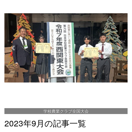
e
x
v
t
i
o
u
s
学校農業クラブ全国大会
2023年9月の記事一覧