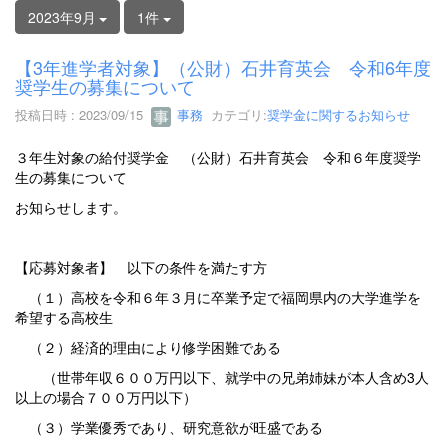
2023年9月
1件
【3年進学者対象】（公財）石井育英会 令和6年度
奨学生の募集について
投稿日時 : 2023/09/15
事務
カテゴリ:
奨学金に関するお知らせ
３年生対象の給付奨学金 （公財）石井育英会 令和６年度奨学
生の募集について
お知らせします。
【応募対象者】 以下の条件を満たす方
（１）高校を令和６年３月に卒業予定で福岡県内の大学進学を
希望する高校生
（２）経済的理由により修学困難である
（世帯年収６００万円以下、就学中の兄弟姉妹が本人含め3人
以上の場合７００万円以下）
（３）学業優秀であり、研究意欲が旺盛である