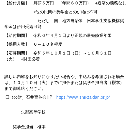
【給付月額】 月額５万円 （年間６０万円） ※返済の義務なし
※他の民間の奨学金との併給は不可
ただし、国、地方自治体、日本学生支援機構奨
学金は併用受給可能
【給付期間】 令和６年４月１日より正規の最短修業年限
【採用人数】 ６～１０名程度
【応募期間】 令和５年１０月１日（日）～１０月３１日
（火） ※財団必着
詳しい内容をお知りになりたい場合や、申込みを希望される場合
は、１０月１０日（火）までに担任または奨学金担当者（櫻本）
まで御連絡ください。
❒（公財）石井育英会HP
https://www.ishii-zaidan.or.jp/
矢部高等学校
奨学金担当 櫻本