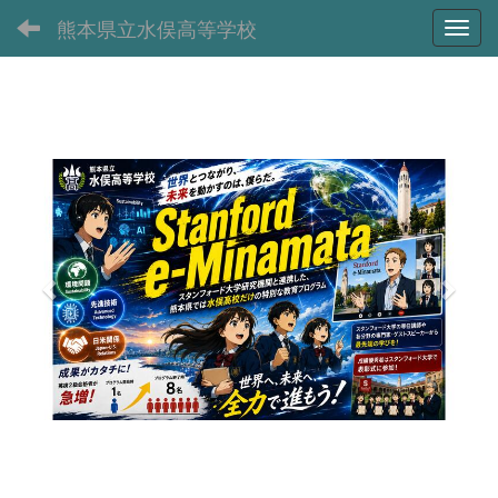
熊本県立水俣高等学校
Toggl
p
n
r
e
e
x
v
t
i
o
u
s