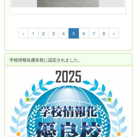
«
1
2
3
4
5
6
7
8
»
学校情報化優良校に認定されました。