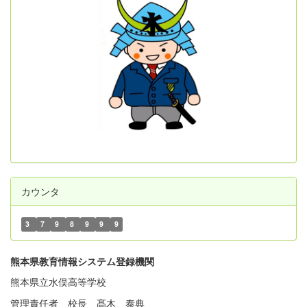
カウンタ
3
7
9
8
9
9
9
熊本県教育情報システム登録機関
熊本県立水俣高等学校
管理責任者 校長 髙木 泰典