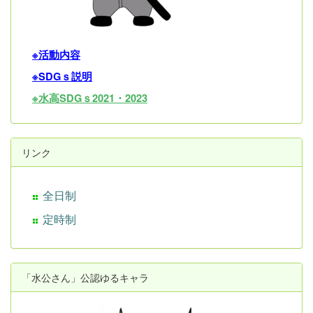
※活動内容
※SDGｓ説明
※水高SDGｓ2021・202
3
リンク
全日制
定時制
「水公さん」公認ゆるキャラ