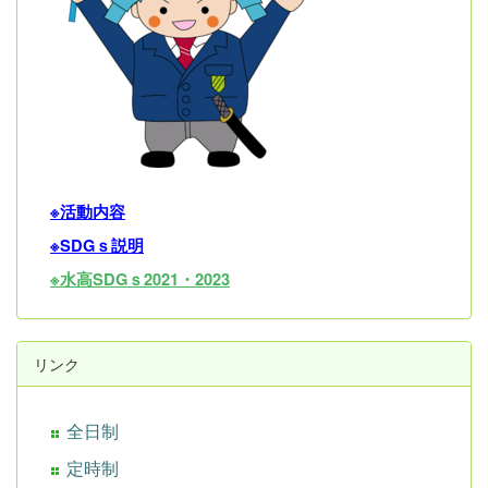
※活動内容
※SDGｓ説明
※水高SDGｓ2021・202
3
リンク
全日制
定時制