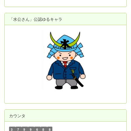
「水公さん」公認ゆるキャラ
カウンタ
3
7
9
9
6
8
8