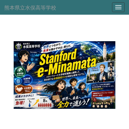
熊本県立水俣高等学校
Toggl
p
n
r
e
e
x
v
t
i
o
u
s