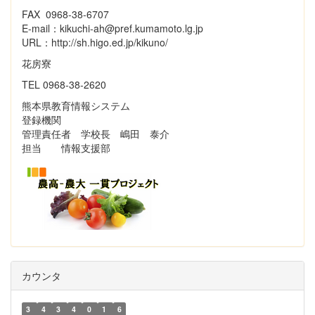
FAX 0968-38-6707
E-mail：kikuchi-ah@pref.kumamoto.lg.jp
URL：http://sh.higo.ed.jp/kikuno/
花房寮
TEL 0968-38-2620
熊本県教育情報システム
登録機関
管理責任者 学校長 嶋田 泰介
担当 情報支援部
カウンタ
3
4
3
4
0
1
6