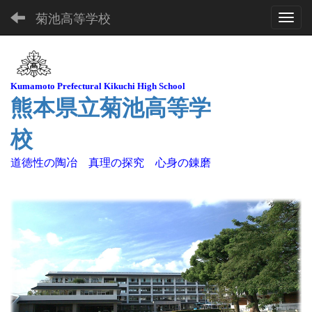
菊池高等学校
Toggl
Kuma
moto Pre
fectural Kikuchi High School
熊本県立菊池高等学
校
道徳性の陶冶 真理の探究 心身の錬磨