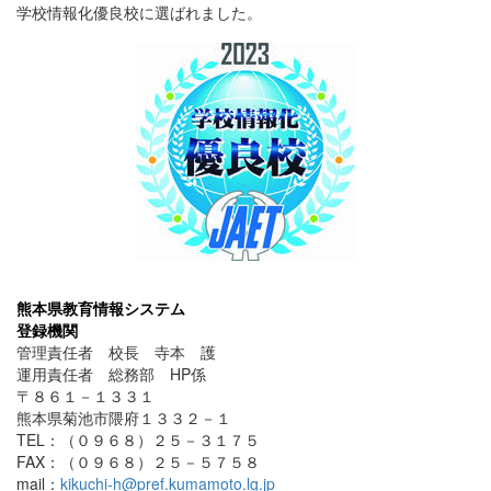
学校情報化優良校に選ばれました。
熊本県教育情報システム
登録機関
管理責任者 校長 寺本 護
運用責任者 総務部 HP係
〒８６１－１３３１
熊本県菊池市隈府１３３２－１
TEL：（０９６８）２５－３１７５
FAX：（０９６８）２５－５７５８
mail：
kikuchi-h@pref.kumamoto.lg.jp