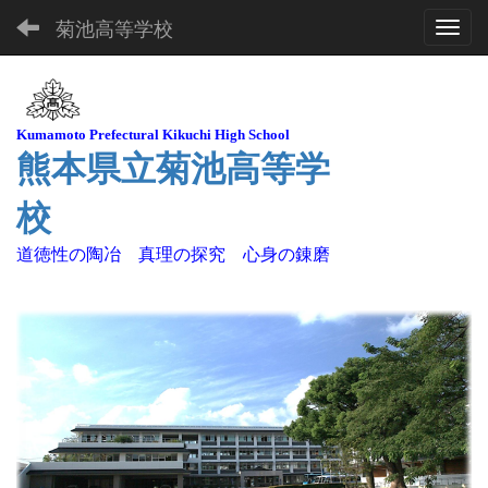
菊池高等学校
Toggl
Kuma
moto Pre
fectural Kikuchi High School
熊本県立菊池高等学
校
道徳性の陶冶 真理の探究 心身の錬磨