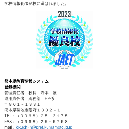
学校情報化優良校に選ばれました。
熊本県教育情報システム
登録機関
管理責任者 校長 寺本 護
運用責任者 総務部 HP係
〒８６１－１３３１
熊本県菊池市隈府１３３２－１
TEL：（０９６８）２５－３１７５
FAX：（０９６８）２５－５７５８
mail：
kikuchi-h@pref.kumamoto.lg.jp