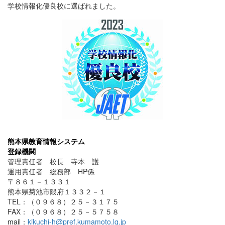
学校情報化優良校に選ばれました。
熊本県教育情報システム
登録機関
管理責任者 校長 寺本 護
運用責任者 総務部 HP係
〒８６１－１３３１
熊本県菊池市隈府１３３２－１
TEL：（０９６８）２５－３１７５
FAX：（０９６８）２５－５７５８
mail：
kikuchi-h@pref.kumamoto.lg.jp