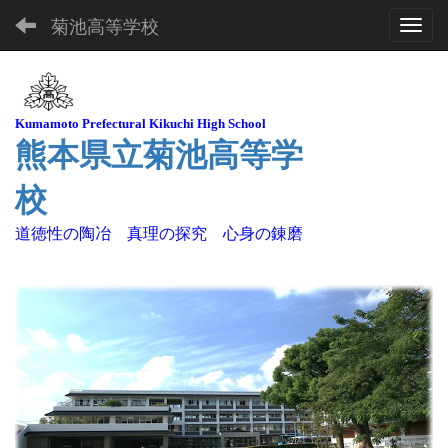
菊池高等学校
Toggl
Kuma
moto Pre
fectural Kikuchi High School
熊本県立菊池高等学
校
道徳性の陶冶 真理の探究 心身の錬磨