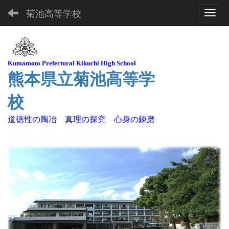
菊池高等学校
Toggl
Kuma
moto Pre
fectural Kikuchi High School
熊本県立菊池高等学
校
道徳性の陶冶 真理の探究 心身の錬磨