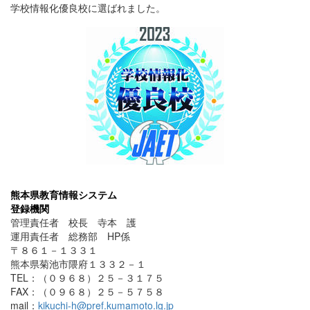
学校情報化優良校に選ばれました。
熊本県教育情報システム
登録機関
管理責任者 校長 寺本 護
運用責任者 総務部 HP係
〒８６１－１３３１
熊本県菊池市隈府１３３２－１
TEL：（０９６８）２５－３１７５
FAX：（０９６８）２５－５７５８
mail：
kikuchi-h@pref.kumamoto.lg.jp