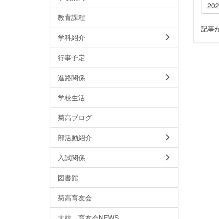
20
教育課程
記事
学科紹介
行事予定
進路関係
学校生活
菊高ブログ
部活動紹介
入試関係
図書館
菊高育友会
大椋 育友会NEWS