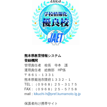
熊本県教育情報システム
登録機関
管理責任者 校長 寺本 護
運用責任者 総務部 HP係
〒８６１－１３３１
熊本県菊池市隈府１３３２－１
TEL：（０９６８）２５－３１７５
FAX：（０９６８）２５－５７５８
mail：
kikuchi-h@pref.kumamoto.lg.jp
保護者向け携帯サイト