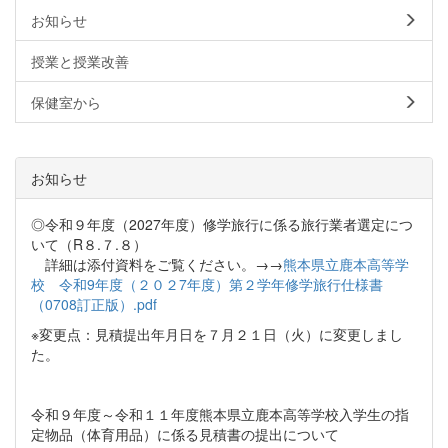
お知らせ
授業と授業改善
保健室から
お知らせ
◎令和９年度（2027年度）修学旅行に係る旅行業者選定につ
いて（R８.７.８）
詳細は添付資料をご覧ください。→→
熊本県立鹿本高等学
校 令和9年度（２０２7年度）第２学年修学旅行仕様書
（0708訂正版）.pdf
※変更点：見積提出年月日を７月２１日（火）に変更しまし
た。
令和９年度～令和１１年度熊本県立鹿本高等学校入学生の指
定物品（体育用品）に係る見積書の提出について