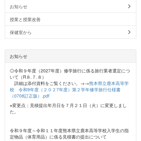
お知らせ
授業と授業改善
保健室から
お知らせ
◎令和９年度（2027年度）修学旅行に係る旅行業者選定につ
いて（R８.７.８）
詳細は添付資料をご覧ください。→→
熊本県立鹿本高等学
校 令和9年度（２０２7年度）第２学年修学旅行仕様書
（0708訂正版）.pdf
※変更点：見積提出年月日を７月２１日（火）に変更しまし
た。
令和９年度～令和１１年度熊本県立鹿本高等学校入学生の指
定物品（体育用品）に係る見積書の提出について