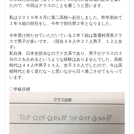
たので、今回はクラスのことを書こうと思います。
私は２０１５年４月に第二高校へ赴任しました。昨年初めて
１年４組の担任をし、今年で担任歴２年となりました。
今年受け持たせていただいている２年７組は普通科理系クラ
スで男子が多いです。（現在３９人中２７人男子、１２人女
子）
私自身、日本史担当なのでド文系であり、男子がクラスの３
分の２を占めるというような経験はありませんでした。高校
時代は４４人中男子１４人、女子３０人でしたので、今は高
校時代と全く逆だな～と思いながら日々過ごさせてもらって
います。
〇学級目標