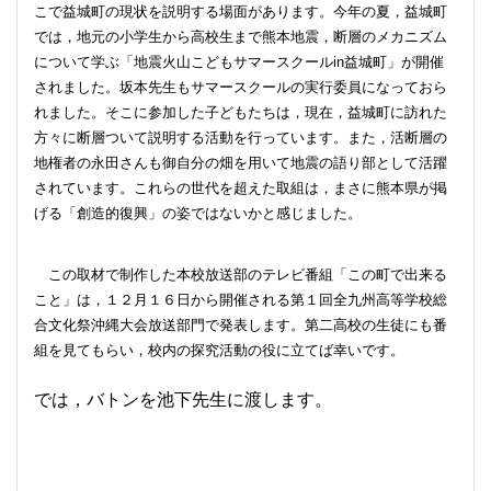
こで益城町の現状を説明する場面があります。今年の夏，益城町
では，地元の小学生から高校生まで熊本地震，断層のメカニズム
について学ぶ「地震火山こどもサマースクール
in
益城町」が開催
されました。坂本先生もサマースクールの実行委員になっておら
れました。そこに参加した子どもたちは，現在，益城町に訪れた
方々に断層ついて説明する活動を行っています。また，活断層の
地権者の永田さんも御自分の畑を用いて地震の語り部として活躍
されています。これらの世代を超えた取組は，まさに熊本県が掲
げる「創造的復興」の姿ではないかと感じました。
この取材で制作した本校放送部のテレビ番組「この町で出来る
こと」は，１２月１６日から開催される第１回全九州高等学校総
合文化祭沖縄大会放送部門で発表します。第二高校の生徒にも番
組を見てもらい，校内の探究活動の役に立てば幸いです。
では，バトンを池下先生に渡します。