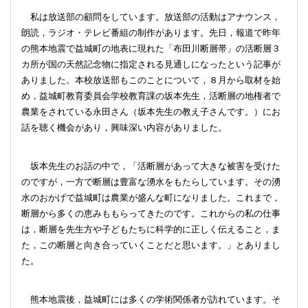
私は放送部の顧問をしています。放送部の活動はアナウンス，
朗読，ラジオ・テレビ番組の制作があります。先日，報道で昨年
の熊本地震で益城町の地表に現れた「布田川断層帯」の活断層３
カ所が国の天然記念物に指定される見通しになったという記事が
ありました。本校放送部もこのことについて，８月から取材を始
め，益城町教育委員会学校教育課の坂本先生，活断層の地権者で
農業をされている永田さん（坂本先生の教え子さんです。）にお
話を聴く機会があり，興味深い内容がありました。
坂本先生のお話の中で，「活断層があって大きな被害を受けた
のですが，一方で断層は豊富な湧水をもたらしています。その湧
水のおかげで益城町は農業が盛んな町になりました。これまで，
断層から多くの恵みももらってきたのです。これからの私の仕事
は，断層を先生方や子どもたちに科学的に正しく伝えること，ま
た，この断層と向き合っていくことだと思います。」とありまし
た。
熊本地震後，益城町には多くの学術関係者が訪れています。そ