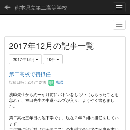
熊本県立第二高等学校
Toggl
2017年12月の記事一覧
2017年12月
10件
第二高校で初担任
投稿日時 : 2017/12/18
職員
濱﨑先生から約一か月前にバトンをもらい（もらったことを
忘れ）、福田先生の中継ヘルプが入り、ようやく書きまし
た。
第二高校三年目の池下学です。現在２年７組の担任をしてい
ます。
二年前に部活動（女子テニス）の九州大会出場の記事を書い