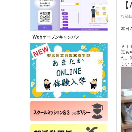
【
投稿日時
本日
Web
オープンキャンパス
ＡＴ
班も
た。
しい