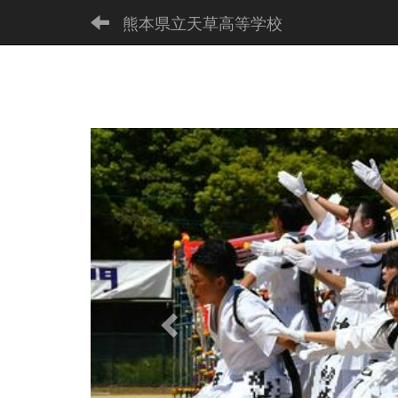
熊本県立天草高等学校
p
r
e
v
i
o
u
s