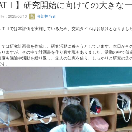
ATⅠ】研究開始に向けての大きな
 : 2025/06/10
各部担当者
ＡＴⅡでは本評価を実施しているため、交流タイムはお預けとなりまし
Ⅰでは研究計画書を作成し、研究活動に移ろうとしています。本日がそ
ありますが、その中で計画書を作り直す班もありました。活動の中で仮
何度も議論や活動を繰り返し、先人の知恵を借り、しっかりと研究の先
です。