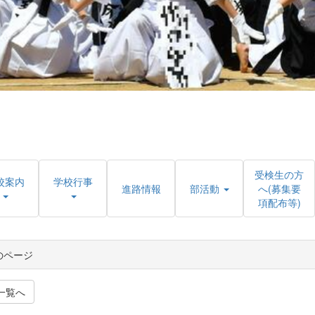
受検生の方
校案内
学校行事
進路情報
部活動
へ(募集要
項配布等)
のページ
一覧へ