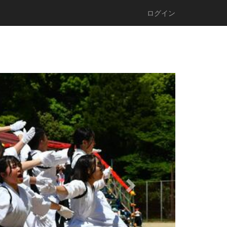
ログイン
n
e
x
t