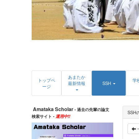
あまたか
トップペ
学
最新情報
SSH
ージ
Amataka Scholar
- 過去の先輩の論文
SSH
検索サイト -
運用中!!