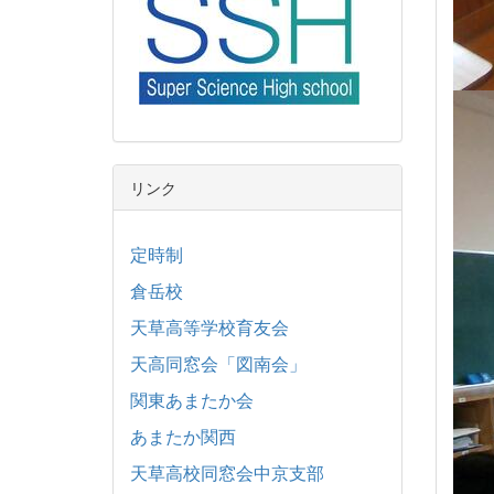
リンク
定時制
倉岳校
天草高等学校育友会
天高同窓会「図南会」
関東あまたか会
あまたか関西
天草高校同窓会中京支部