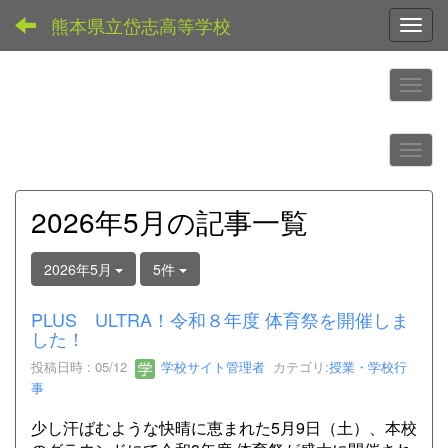
熊本県立岱志高等学校
Toggl
2026年5月の記事一覧
2026年5月
5件
PLUS ULTRA！令和８年度 体育祭を開催しま
した！
投稿日時 : 05/12
学校サイト管理者
カテゴリ:
授業・学校行
事
少し汗ばむような快晴に恵まれた5月9日（土）、本校