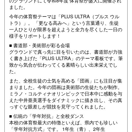
のグラウンドにて令和8年度 体育祭が盛大に開催され
ました。
今年の体育祭テーマは「PLUS ULTRA（プルス ウル
トラ）」。 「更なる高みへ」という言葉通り、生徒
一人ひとりが限界を超えようと全力を尽くした一日の
様子をリポートします！
■ 書道部・美術部が彩る会場
グラウンドで真っ先に目を引いたのは、書道部が力強
く書き上げた「PLUS ULTRA」のテーマ看板です。筆
致から気合が伝わってくる素晴らしい出来栄えでし
た。
また、全校生徒の士気を高める「団画」にも注目が集
まりました。今年の団画は美術部の生徒たちが制作。
ミラノ・コルティナオリンピックで日本中に感動を与
えた中井亜美選手をダイナミックに描き出し、その真
っすぐな眼差しが競技を見守ってくれました。
■ 伝統の「学年対抗」と全校ダンス
本校の体育祭最大の特徴といえば、県内でも珍しい
「学年対抗方式」です。 1年生（青）、2年生