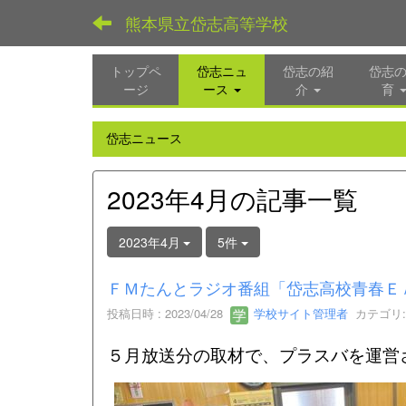
熊本県立岱志高等学校
トップペ
岱志ニュ
岱志の紹
岱志
ージ
ース
介
育
岱志ニュース
2023年4月の記事一覧
2023年4月
5件
ＦＭたんとラジオ番組「岱志高校青春Ｅ
投稿日時 : 2023/04/28
学校サイト管理者
カテゴリ:
５月放送分の取材で、プラスバを運営