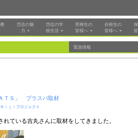
の教
岱志の魅
岱志の学
受検生の
在校生の
保
力
校生活
皆様へ
皆様へ
皆
緊急情報
ＡＴＳ」 プラスバ取材
Ｎｉｊｉプロジェクト
されている吉丸さんに取材をしてきました。