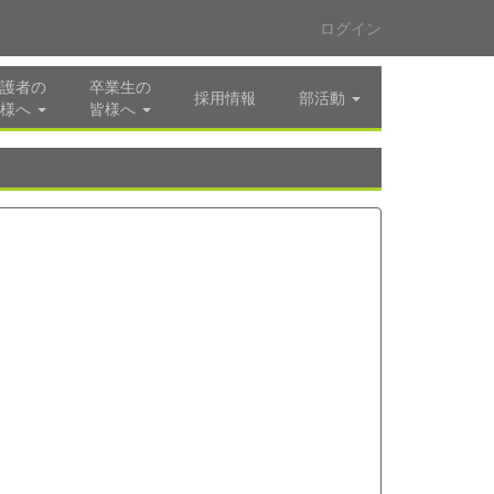
ログイン
護者の
卒業生の
採用情報
部活動
様へ
皆様へ