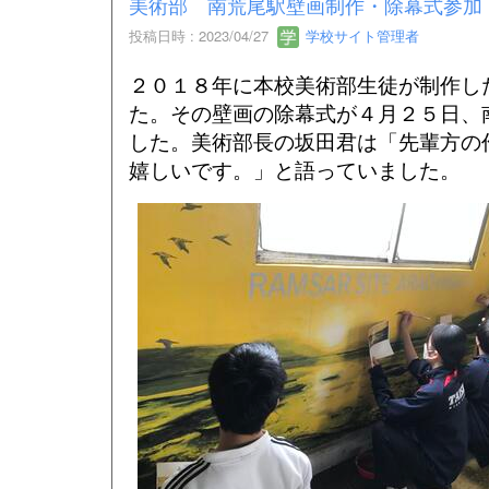
美術部 南荒尾駅壁画制作・除幕式参加
投稿日時 : 2023/04/27
学校サイト管理者
２０１８年に本校美術部生徒が制作し
た。その壁画の除幕式が４月２５日、
した。美術部長の坂田君は「先輩方の
嬉しいです。」と語っていました。