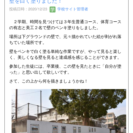
壁を白く塗りました！
投稿日時 : 2020/12/23
学校サイト管理者
２学期、時間を見つけては３年生普通コース、体育コース
の有志と美工２名で壁のペンキ塗りをしました。
場所は下グラウンドの壁で、元々描かれていた絵が剥がれ落
ちていた場所です。
壁をペンキで白く塗る単純な作業ですが、やって見ると楽し
く、美しくなる壁を見ると達成感を感じることができます。
参加した生徒には、卒業後、この壁を見たときに「自分が塗
った」と思い出して欲しいです。
さて、この上から何を描きましょうかね！