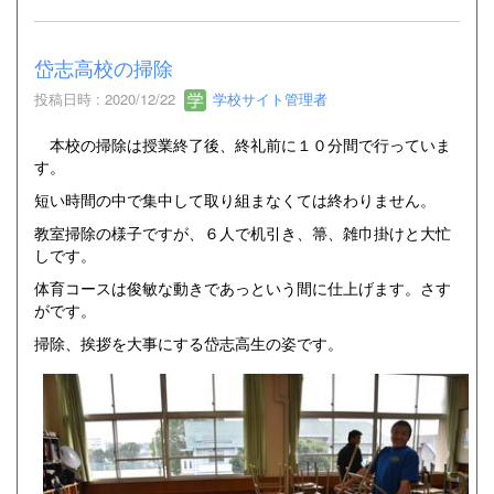
岱志高校の掃除
投稿日時 : 2020/12/22
学校サイト管理者
本校の掃除は授業終了後、終礼前に１０分間で行っていま
す。
短い時間の中で集中して取り組まなくては終わりません。
教室掃除の様子ですが、６人で机引き、箒、雑巾掛けと大忙
しです。
体育コースは俊敏な動きであっという間に仕上げます。さす
がです。
掃除、挨拶を大事にする岱志高生の姿です。