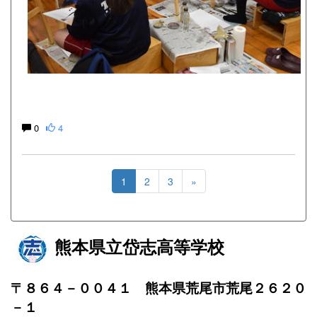
0
4
1
2
3
»
熊本県立岱志高等学校
〒８６４－００４１ 熊本県荒尾市荒尾２６２０
－１