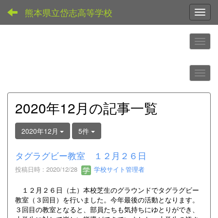
熊本県立岱志高等学校
Toggl
2020年12月の記事一覧
2020年12月
5件
タグラグビー教室 １２月２６日
投稿日時 : 2020/12/28
学校サイト管理者
１２月２６日（土）本校芝生のグラウンドでタグラグビー
教室（３回目）を行いました。今年最後の活動となります。
３回目の教室となると、部員たちも気持ちにゆとりができ、