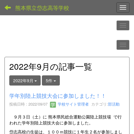
熊本県立岱志高等学校
Toggl
2022年9月の記事一覧
2022年9月
5件
学年別陸上競技大会に参加しました！！
投稿日時 : 2022/09/07
学校サイト管理者
カテゴリ:
部活動
９月３日（土）に 熊本県民総合運動公園陸上競技場 で行
われた学年別陸上競技大会に参加しました。
岱志高校の生徒は、１００ｍ競技に１年生２名が参加しまし