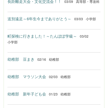
長距離走大会・文化交流会！！
03/09
高等部・専攻科
送別遠足～6年生今までありがとう～
03/03
小学部
町探検に行きました！～たんぽぽ学級～
03/02
小学部
幼稚部 豆まき
02/16
幼稚部
幼稚部 マラソン大会
02/03
幼稚部
幼稚部 新年子ども会
01/23
幼稚部