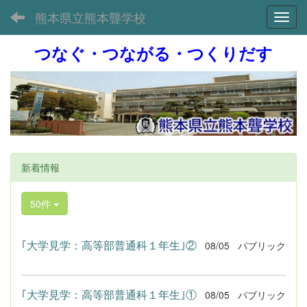
熊本県立熊本聾学校
Toggl
つなぐ・つながる・つくりだす
新着情報
50件
｢大学見学：高等部普通科１年生｣②
08/05
パブリック
｢大学見学：高等部普通科１年生｣①
08/05
パブリック