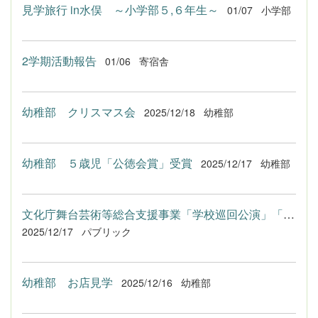
見学旅行 in水俣 ～小学部５,６年生～
01/07
小学部
2学期活動報告
01/06
寄宿舎
幼稚部 クリスマス会
2025/12/18
幼稚部
幼稚部 ５歳児「公徳会賞」受賞
2025/12/17
幼稚部
文化庁舞台芸術等総合支援事業「学校巡回公演」「狂言を楽しもう...
2025/12/17
パブリック
幼稚部 お店見学
2025/12/16
幼稚部