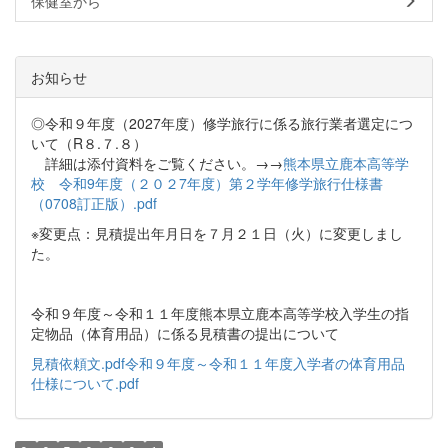
保健室から
お知らせ
◎令和９年度（2027年度）修学旅行に係る旅行業者選定につ
いて（R８.７.８）
詳細は添付資料をご覧ください。→→
熊本県立鹿本高等学
校 令和9年度（２０２7年度）第２学年修学旅行仕様書
（0708訂正版）.pdf
※変更点：見積提出年月日を７月２１日（火）に変更しまし
た。
令和９年度～令和１１年度熊本県立鹿本高等学校入学生の指
定物品（体育用品）に係る見積書の提出について
見積依頼文.pdf
令和９年度～令和１１年度入学者の体育用品
仕様について.pdf