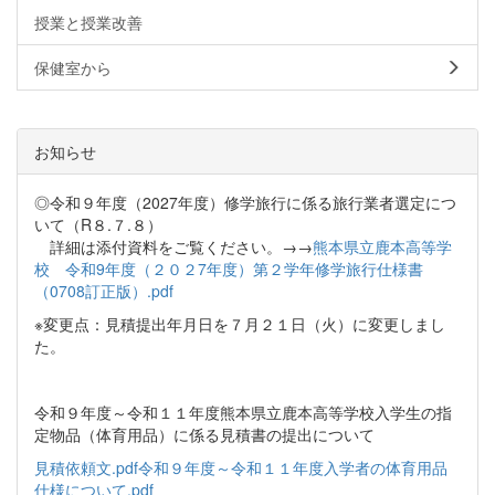
授業と授業改善
保健室から
お知らせ
◎令和９年度（2027年度）修学旅行に係る旅行業者選定につ
いて（R８.７.８）
詳細は添付資料をご覧ください。→→
熊本県立鹿本高等学
校 令和9年度（２０２7年度）第２学年修学旅行仕様書
（0708訂正版）.pdf
※変更点：見積提出年月日を７月２１日（火）に変更しまし
た。
令和９年度～令和１１年度熊本県立鹿本高等学校入学生の指
定物品（体育用品）に係る見積書の提出について
見積依頼文.pdf
令和９年度～令和１１年度入学者の体育用品
仕様について.pdf