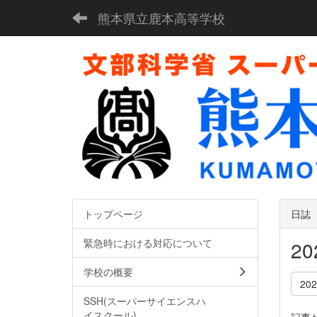
熊本県立鹿本高等学校
トップページ
日誌
緊急時における対応について
2
学校の概要
20
SSH(スーパーサイエンスハ
イスクール)
記事